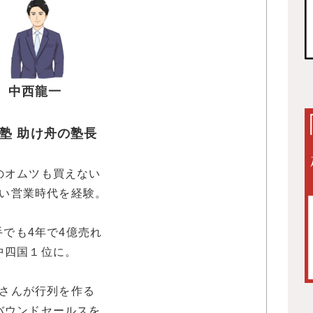
中西龍一
塾 助け舟の塾長
のオムツも買えない
い営業時代を経験。
手でも4年で4億売れ
中四国１位に。
さんが行列を作る
バウンドセールスを