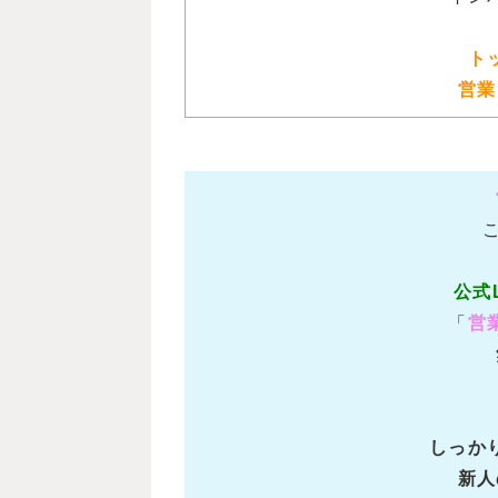
ト
営業
公式
「
営
しっか
新人