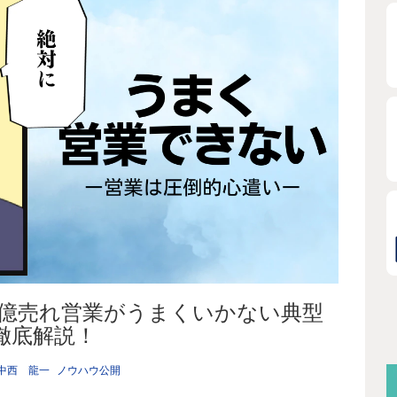
】億売れ営業がうまくいかない典型
徹底解説！
中西 龍一
ノウハウ公開