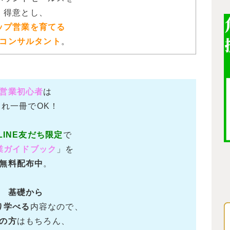
得意とし、
ップ営業を育てる
コンサルタント
。
営業初心者
は
これ一冊でOK！
LINE友だち限定
で
業ガイドブック
」を
無料配布中
。
基礎から
り学べる
内容なので、
の方
はもちろん、