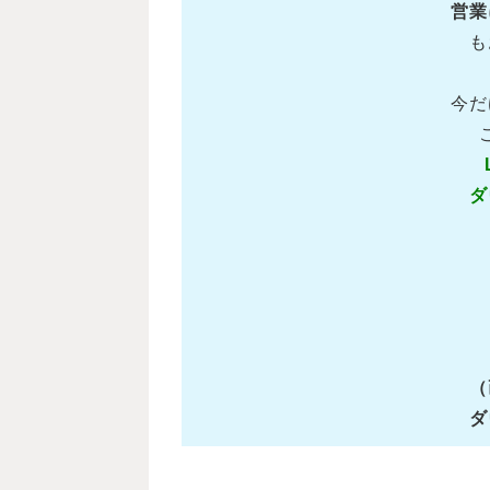
営業
も
今だ
ダ
（
ダ