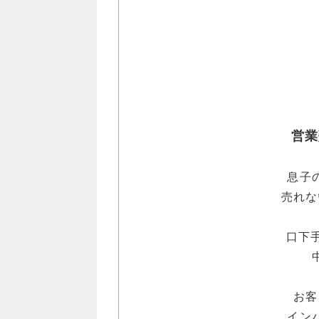
営業
息子
売れな
口下
お客
イン