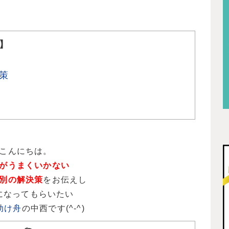
】
策
こんにちは。
がうまくいかない
別の解決策
をお伝えし
になってもらいたい
助け舟
の中西です(^-^)