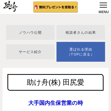
ノウハウ公開
選ばれる理由＆会社概要
ノウハウ公開
相談者さんの結果
無料プレゼント
サービス紹介
選ばれる理由
サービス紹介
（TOPに戻る）
法人向け 無料案内を希望する
相談者さんの結果
助け舟(株) 田尻愛
無料相談（受付中)
大手国内生保営業の時