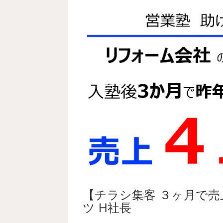
【チラシ集客 ３ヶ月で売
ツ H社長