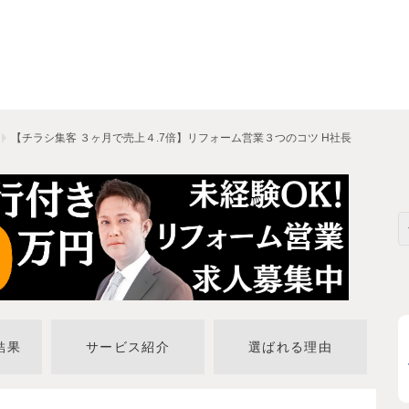
【チラシ集客 ３ヶ月で売上４.7倍】リフォーム営業３つのコツ H社長
結果
サービス紹介
選ばれる理由