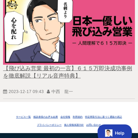
【飛び込み営業 最初の一言】６１５万即決成功事例
を徹底解説【リアル音声特典】
2023-12-17 09:43
中西 龍一
サービス一覧
相談者様のお声＆結果
会社情報
利用規約
特定商取引法に基づく通販の表記
プライバシーポリシー
個人情報保護方針
お問い合わせ