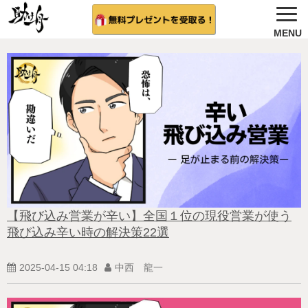
ノウハウ公開
選ばれる理由＆会社概要
無料プレゼント
サービス紹介
法人向け 無料案内を希望する
相談者さんの結果
【飛び込み営業が辛い】全国１位の現役営業が使う
飛び込み辛い時の解決策22選
無料相談（受付中)
2025-04-15 04:18
中西 龍一