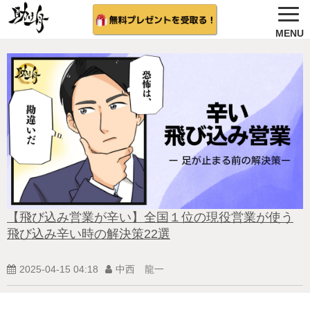
ノウハウ公開
選ばれる理由＆会社概要
無料プレゼント
サービス紹介
法人向け 無料案内を希望する
相談者さんの結果
【飛び込み営業が辛い】全国１位の現役営業が使う
飛び込み辛い時の解決策22選
無料相談（受付中)
2025-04-15 04:18
中西 龍一