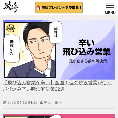
ノウハウ公開
選ばれる理由＆会社概要
無料プレゼント
サービス紹介
法人向け 無料案内を希望する
相談者さんの結果
【飛び込み営業が辛い】全国１位の現役営業が使う
飛び込み辛い時の解決策22選
無料相談（受付中)
2025-04-15 04:18
中西 龍一