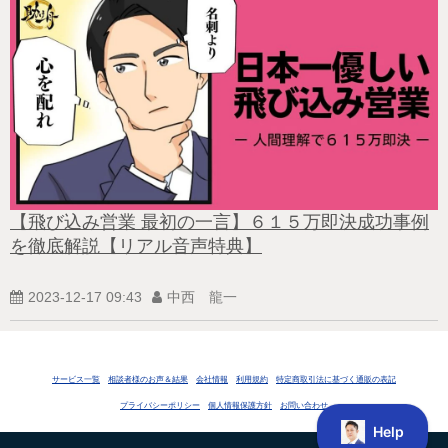
【飛び込み営業 最初の一言】６１５万即決成功事例
を徹底解説【リアル音声特典】
2023-12-17 09:43
中西 龍一
サービス一覧
相談者様のお声＆結果
会社情報
利用規約
特定商取引法に基づく通販の表記
プライバシーポリシー
個人情報保護方針
お問い合わせ