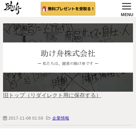
ノウハウ公開
選ばれる理由＆会社概要
無料プレゼント
サービス紹介
法人向け 無料案内を希望する
相談者さんの結果
旧トップ（リダイレクト用に保存する）
無料相談（受付中)
2017-11-08 01:59
企業情報