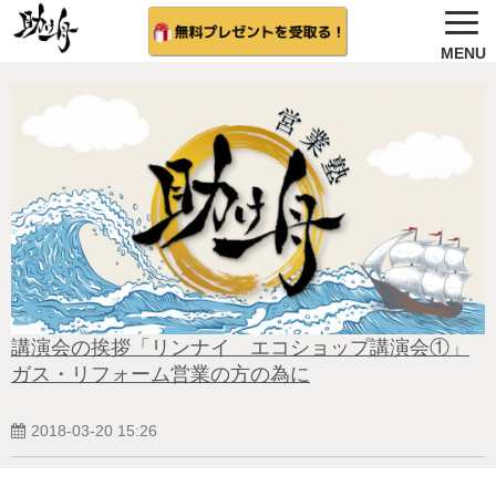
ノウハウ公開
選ばれる理由＆会社概要
無料プレゼント
サービス紹介
法人向け 無料案内を希望する
相談者さんの結果
講演会の挨拶「リンナイ エコショップ講演会①」
ガス・リフォーム営業の方の為に
無料相談（受付中)
2018-03-20 15:26