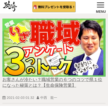
ノウハウ公開
選ばれる理由＆会社概要
無料プレゼント
サービス紹介
法人向け 無料案内を希望する
相談者さんの結果
お客さんが冷たい？職域営業の６つのコツで県１位
になった秘策とは？【生命保険営業】
無料相談（受付中)
2021-02-03 01:32
中西 龍一