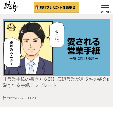
ノウハウ公開
選ばれる理由＆会社概要
無料プレゼント
サービス紹介
法人向け 無料案内を希望する
相談者さんの結果
【営業手紙の書き方６選】底辺営業が月５件の紹介!!
愛される手紙テンプレート
無料相談（受付中)
2022-08-23 03:29