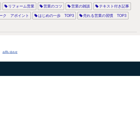
リフォーム営業
営業のコツ
営業の雑談
テキスト付き記事
ーク アポイント
はじめの一歩 TOP3
売れる営業の習慣 TOP3
 雑談 入り 方
雑談 営業
営業 雑談 例
雑談 力 営業
 マン 雑談
営業 最初 の 雑談
お問い合わせ