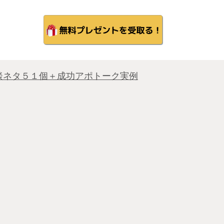
談ネタ５１個＋成功アポトーク実例