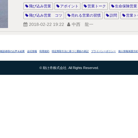
飛び込み営業
アポイント
営業トーク
生命保険営業
飛び込み営業 コツ
売れる営業の習慣
訪問
営業ト
2018-02-22 19:22
中西 龍一
営業の雑談 TOP3
営業 雑談
営業 トーク 雑談
営業
飛び込み 営業 雑談
営業 雑談 力
営業 雑談 コツ
営業
相談者様のお声＆結果
会社情報
利用規約
特定商取引法に基づく通販の表記
プライバシーポリシー
個人情報保護方針
© 助け舟株式会社. All Rights Reserved.