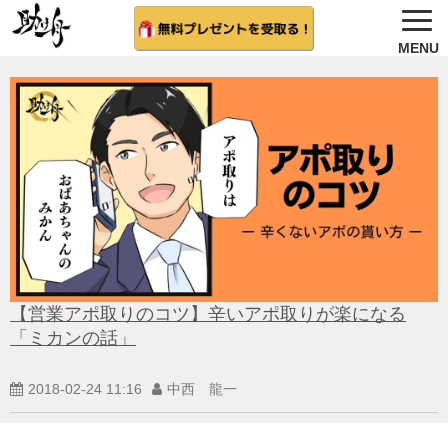
ノウハウ公開
選ばれる理由＆会社概要
無料プレゼント
サービス紹介
法人向け 無料案内を希望する
相談者さんの結果
【営業アポ取りのコツ】辛いアポ取りが楽になる
「ミカンの話」
無料相談（受付中)
2018-02-24 11:16
中西 龍一