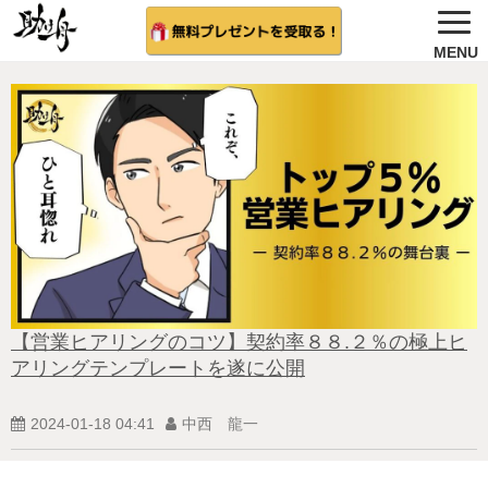
ノウハウ公開
選ばれる理由＆会社概要
無料プレゼント
サービス紹介
法人向け 無料案内を希望する
相談者さんの結果
【営業ヒアリングのコツ】契約率８８.２％の極上ヒ
アリングテンプレートを遂に公開
無料相談（受付中)
2024-01-18 04:41
中西 龍一