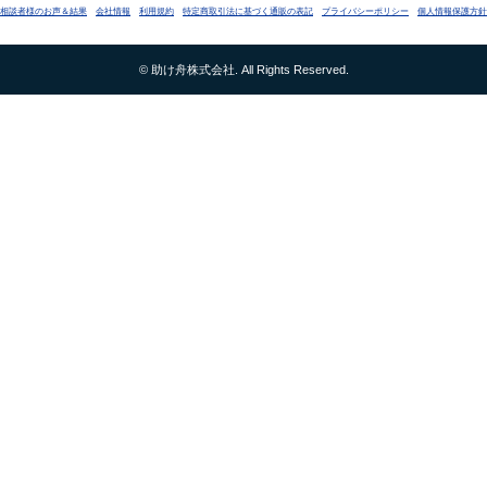
相談者様のお声＆結果
会社情報
利用規約
特定商取引法に基づく通販の表記
プライバシーポリシー
個人情報保護方針
トーク スクリプト 営業
インサイド セールス スクリプ
トーク スクリプト テレアポ
セールス トーク スクリプ
© 助け舟株式会社. All Rights Reserved.
保険 テレアポ スクリプト
営業 トーク スクリプト 作