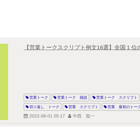
【営業トークスクリプト例文16選】全国１位
営業トーク
営業トーク 雑談
営業トーク スクリプト
切り返し トーク
営業 スクリプト
営業 最初のトー
2022-08-01 05:17
中西 龍一
保険営業 トーク
インサイドセールス トークスクリプト
トーク スクリプト 例
営業 トーク スクリプト 例
セールス スクリプト
営業 電話 スクリプト
営業 