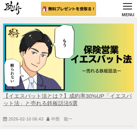
ノウハウ公開
選ばれる理由＆会社概要
無料プレゼント
サービス紹介
法人向け 無料案内を希望する
相談者さんの結果
【イエスバット法とは？】成約率30%UP「イエスバ
ット法」と売れる鉄板話法5選
無料相談（受付中)
2026-02-10 06:43
中西 龍一