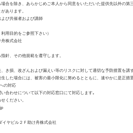
る場合を除き、あらかじめご本人から同意をいただいた提供先以外の第
とがあります。
および共催者および講師
・利用目的をご参照下さい）
け舟株式会社
る指針、その他規範を遵守します。
失、き損、改ざんおよび漏えい等のリスクに対して適切な予防措置を講
発生した場合には、被害の最小限化に努めるとともに、速やかに是正措
への対応
問い合わせについて以下の対応窓口にて対応します｡
わせください。
jp
ダイヤビル２Ｆ助け舟株式会社