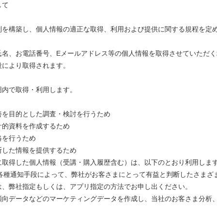
して
制を構築し、個人情報の適正な取得、利用および提供に関する規程を定
氏名、お電話番号、Eメールアドレス等の個人情報を取得させていただ
段により取得されます。
囲内で取得・利用します。
善を目的とした調査・検討を行うため
計的資料を作成するため
絡を行うため
断した情報を提供するため
に取得した個人情報（受講・購入履歴含む）は、以下のとおり利用しま
む各種通知手段によって、弊社がお客さまにとって有益と判断したさまざ
は、弊社指定もしくは、アプリ指定の方法でお申し出ください。
傾向データなどのマーケティングデータを作成し、当社のお客さま分析